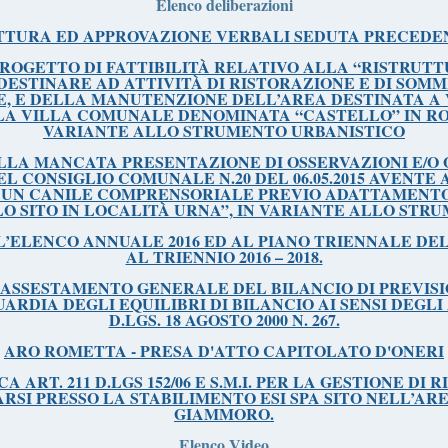
Elenco deliberazioni
TTURA ED APPROVAZIONE VERBALI SEDUTA PRECEDE
ROGETTO DI FATTIBILITÀ RELATIVO ALLA “RISTRUTT
 DESTINARE AD ATTIVITÀ DI RISTORAZIONE E DI SOMM
E, E DELLA MANUTENZIONE DELL’AREA DESTINATA A
LLA VILLA COMUNALE DENOMINATA “CASTELLO” IN R
VARIANTE ALLO STRUMENTO URBANISTICO
LLA MANCATA PRESENTAZIONE DI OSSERVAZIONI E/O 
L CONSIGLIO COMUNALE N.20 DEL 06.05.2015 AVENTE
I UN CANILE COMPRENSORIALE PREVIO ADATTAMENTO
LO SITO IN LOCALITÀ URNA”, IN VARIANTE ALLO ST
LL’ELENCO ANNUALE 2016 ED AL PIANO TRIENNALE DEL
AL TRIENNIO 2016 – 2018.
I ASSESTAMENTO GENERALE DEL BILANCIO DI PREVIS
GUARDIA DEGLI EQUILIBRI DI BILANCIO AI SENSI DEGLI A
D.LGS. 18 AGOSTO 2000 N. 267.
ARO ROMETTA - PRESA D'ATTO CAPITOLATO D'ONERI
 ART. 211 D.LGS 152/06 E S.M.I. PER LA GESTIONE DI 
RSI PRESSO LA STABILIMENTO ESI SPA SITO NELL’AR
GIAMMORO.
Elenco Video